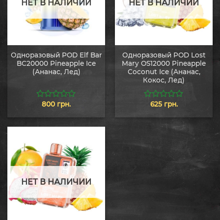
НЕТ В НАЛИЧИИ
НЕТ В НАЛИЧИИ
Одноразовый POD Elf Bar
Одноразовый POD Lost
BC20000 Pineapple Ice
Mary OS12000 Pineapple
(Ананас, Лед)
Coconut Ice (Ананас,
Кокос, Лед)
800
грн.
625
грн.
0
0
из
из
5
5
НЕТ В НАЛИЧИИ