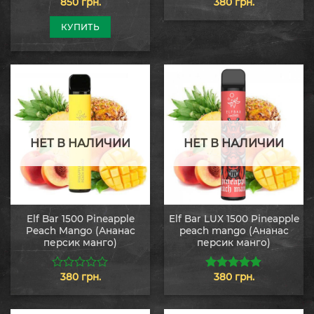
850
грн.
380
грн.
0
0
из
из
5
5
КУПИТЬ
НЕТ В НАЛИЧИИ
НЕТ В НАЛИЧИИ
Elf Bar 1500 Pineapple
Elf Bar LUX 1500 Pineapple
Peach Mango (Ананас
peach mango (Ананас
персик манго)
персик манго)
380
грн.
380
грн.
0
5.00
из 5
из
5