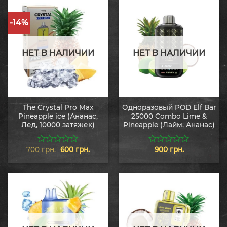
-14%
НЕТ В НАЛИЧИИ
НЕТ В НАЛИЧИИ
The Crystal Pro Max
Одноразовый POD Elf Bar
Pineapple ice (Ананас,
25000 Combo Lime &
Лед, 10000 затяжек)
Pineapple (Лайм, Ананас)
Первоначальная
Текущая
700
грн.
600
грн.
900
грн.
0
0
цена
цена:
из
из
составляла
600 грн..
5
5
700 грн..