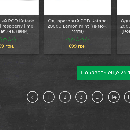
ый POD Katana
Одноразовый POD Katana
Одн
 raspberry lime
20000 Lemon mint (Лимон,
200
Малина, Лайм)
Мята)
(Ро
99
грн.
699
грн.
0
из
5
Показать еще 24 
1
2
3
…
14
1