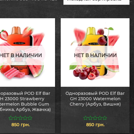
НЕТ В НАЛИЧИИ
НЕТ В НАЛИЧИИ
оразовый POD Elf Bar
Одноразовый POD Elf Bar
H 23000 Strawberry
GH 23000 Watermelon
termelon Bubble Gum
Cherry (Арбуз, Вишня)
бника, Арбуз, Жвачка)
850
грн.
850
грн.
0
0
из
из