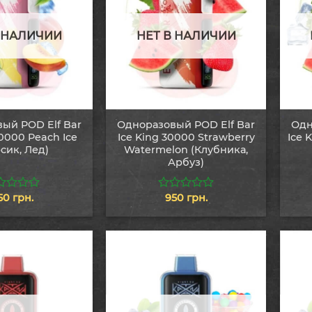
В НАЛИЧИИ
НЕТ В НАЛИЧИИ
ый POD Elf Bar
Одноразовый POD Elf Bar
Одн
30000 Peach Ice
Ice King 30000 Strawberry
Ice 
сик, Лед)
Watermelon (Клубника,
Арбуз)
50
грн.
950
грн.
0
из
5