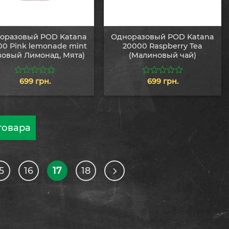
оразовый POD Katana
Одноразовый POD Katana
00 Pink lemonade mint
20000 Raspberry Tea
зовый Лимонад, Мята)
(Малиновый чай)
699
грн.
699
грн.
0
0
из
из
5
5
товара
5
16
17
18