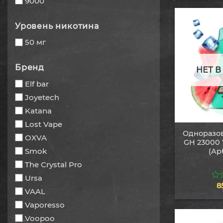
9000
5
Уровень никотина
50 мг
Бренд
НЕТ 
Elf bar
Joyetech
Katana
Lost Vape
Одноразов
OXVA
GH 23000 
Smok
(Ар
The Crystal Pro
Ursa
8
0
VAAL
из
5
Vaporesso
Voopoo