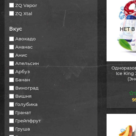
ZQ Vapor
ZQ Xtal
Вкус
НЕТ 
Авокадо
Ананас
Анис
Апельсин
Одноразов
Арбуз
Ice King 
(Эн
Банан
Виноград
Вишня
9
0
Голубика
из
5
Гранат
Грейпфрут
Груша