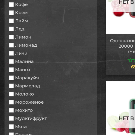
НЕТ 
Кофе
Крем
Лайм
Лед
Лимон
Одноразов
Лимонад
20000 
(Ч
Личи
Малина
6
0
Манго
из
5
Маракуйя
Мармелад
Молоко
Мороженое
Мохито
Мультифрукт
НЕТ 
Мята
Персик