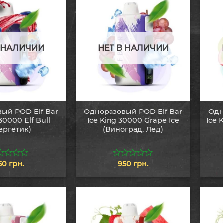
В НАЛИЧИИ
НЕТ В НАЛИЧИИ
ый POD Elf Bar
Одноразовый POD Elf Bar
Одн
30000 Elf Bull
Ice King 30000 Grape Ice
Ice 
ергетик)
(Виноград, Лед)
50
грн.
950
грн.
0
из
5