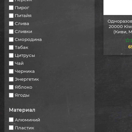
Пирог
Питайя
Одноразов
Слива
20000 Kiwi
Сливки
(Киви, 
Смородина
6
Табак
0
из
Цитрусы
5
Чай
Черника
Энергетик
Яблоко
Ягоды
Материал
Алюминий
Пластик