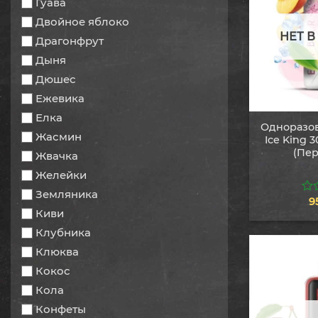
Гуава
Двойное яблоко
НЕТ 
Драгонфрут
Дыня
Дюшес
Ежевика
Елка
Одноразов
Жасмин
Ice King 
(Пер
Жвачка
Желейки
Земляника
9
0
Киви
из
5
Клубника
Клюква
Кокос
Кола
Конфеты