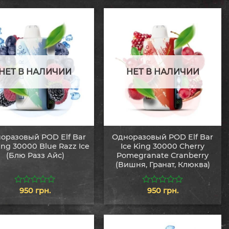
5
5
НЕТ В НАЛИЧИИ
НЕТ В НАЛИЧИИ
оразовый POD Elf Bar
Одноразовый POD Elf Bar
King 30000 Blue Razz Ice
Ice King 30000 Cherry
(Блю Разз Айс)
Pomegranate Cranberry
(Вишня, Гранат, Клюква)
950
грн.
950
грн.
0
0
из
из
5
5