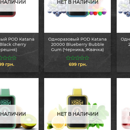
В НАЛИЧИИ
НЕТ В НАЛИЧИИ
ый POD Katana
Одноразовый POD Katana
Одн
Black cherry
20000 Blueberry Bubble
ерешня)
Gum (Черника, Жвачка)
99
грн.
699
грн.
0
из
5
В НАЛИЧИИ
НЕТ В НАЛИЧИИ