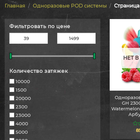
Главная
/
Одноразовые POD системы
/
Страница 
Фильтровать по цене
НЕТ 
Количество затяжек
10000
1500
Одноразов
20000
GH 230
2300
Watermelon
Арбу
23000
4000
8
0
5000
из