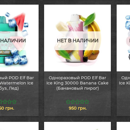
5
В НАЛИЧИИ
НЕТ В НАЛИЧИИ
ый POD Elf Bar
Одноразовый POD Elf Bar
Одн
Watermelon Ice
Ice King 30000 Banana Cake
Ice 
буз, Лед)
(Банановый пирог)
50
грн.
950
грн.
0
из
5