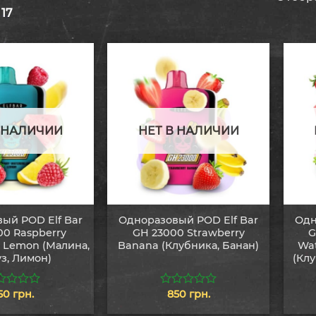
17
В НАЛИЧИИ
НЕТ В НАЛИЧИИ
ый POD Elf Bar
Одноразовый POD Elf Bar
Одн
00 Raspberry
GH 23000 Strawberry
G
 Lemon (Малина,
Banana (Клубника, Банан)
Wa
з, Лимон)
(Клу
50
грн.
850
грн.
0
из