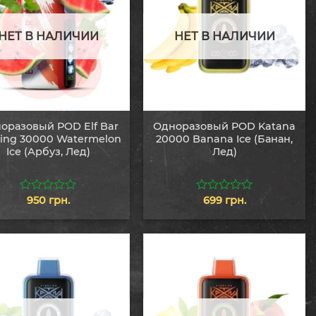
НЕТ В НАЛИЧИИ
НЕТ В НАЛИЧИИ
оразовый POD Elf Bar
Одноразовый POD Katana
King 30000 Watermelon
20000 Banana Ice (Банан,
Ice (Арбуз, Лед)
Лед)
950
грн.
699
грн.
0
0
из
из
5
5