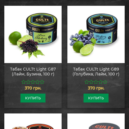
Табак CULTt Light G87
Табак CULTt Light G89
(Лайм, Бузина, 100 г)
(Голубика, Лайм, 100 г)
370
грн.
370
грн.
0
0
из
из
5
5
КУПИТЬ
КУПИТЬ