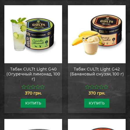
Табак CULTt Light G40
Табак CULTt Light G42
(Огуречный лимонад, 100
(Банановый смуззи, 100 г)
г)
370
грн.
370
грн.
0
0
из
из
5
5
КУПИТЬ
КУПИТЬ