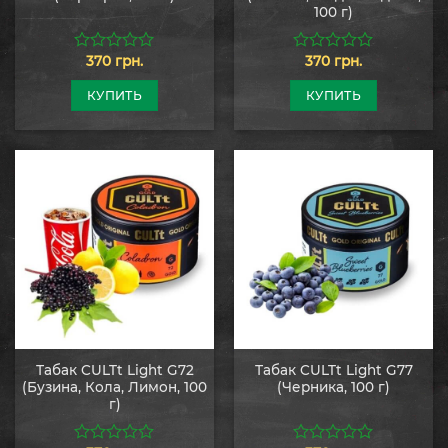
100 г)
370
грн.
370
грн.
0
0
из
из
5
5
КУПИТЬ
КУПИТЬ
Табак CULTt Light G72
Табак CULTt Light G77
(Бузина, Кола, Лимон, 100
(Черника, 100 г)
г)