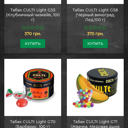
Табак CULTt Light G55
Табак CULTt Light G58
(Клубничный чизкейк, 100
(Черный виноград,
г)
Лед,100 г)
370
грн.
370
грн.
0
0
из
из
5
5
КУПИТЬ
КУПИТЬ
Табак CULTt Light G70
Табак CULTt Light G71
(Барбарис, 100 г)
(Жвачка, Медовая дыня,