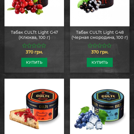
Табак CULTt Light G47
Табак CULTt Light G48
(Клюква, 100 г)
(Черная смородина, 100 г)
370
грн.
370
грн.
0
0
из
из
5
5
КУПИТЬ
КУПИТЬ