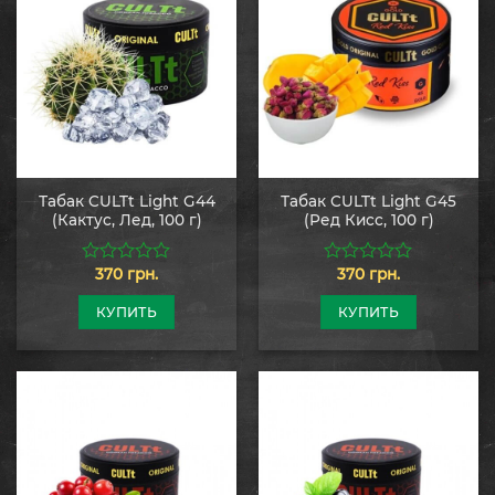
Табак CULTt Light G44
Табак CULTt Light G45
(Кактус, Лед, 100 г)
(Ред Кисс, 100 г)
370
грн.
370
грн.
0
0
из
из
5
5
КУПИТЬ
КУПИТЬ