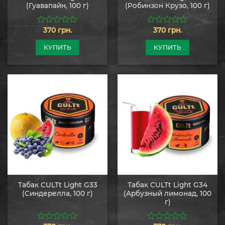
(Гуавапайн, 100 г)
(Робинзон Крузо, 100 г)
370
грн.
370
грн.
0
0
из
из
5
5
КУПИТЬ
КУПИТЬ
Табак CULTt Light G33
Табак CULTt Light G34
(Синдерелла, 100 г)
(Арбузный лимонад, 100
г)