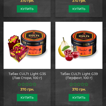
370
грн.
370
грн.
0
0
из
из
5
5
КУПИТЬ
КУПИТЬ
Табак CULTt Light G35
Табак CULTt Light G39
(Лав Стори, 100 г)
(Перфект, 100 г)
370
грн.
370
грн.
0
0
из
из
5
5
КУПИТЬ
КУПИТЬ