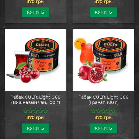
370
грн.
370
грн.
0
0
из
из
5
5
КУПИТЬ
КУПИТЬ
Табак CULTt Light G80
Табак CULTt Light G86
(Вишневый чай, 100 г)
(Гранат, 100 г)
370
грн.
370
грн.
0
0
из
из
5
5
КУПИТЬ
КУПИТЬ