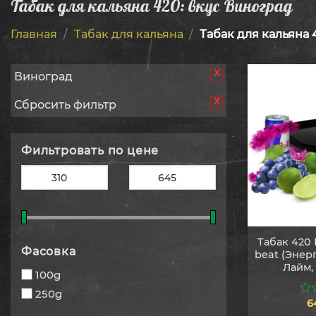
Табак для кальяна 420: вкус Виноград
Главная
/
Табак для кальяна
/
Табак для кальяна 
x
Виноград
x
Сбросить фильтр
Фильтровать по цене
Табак 420 
Фасовка
beat (Энер
Лайм,
100g
250g
6
0
из