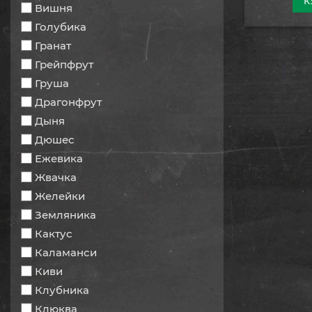
К
Вишня
Голубика
Гранат
Грейпфрут
Груша
Драгонфрут
Дыня
Дюшес
Ежевика
Жвачка
Желейки
Земляника
Кактус
Каламанси
Киви
Клубника
Клюква