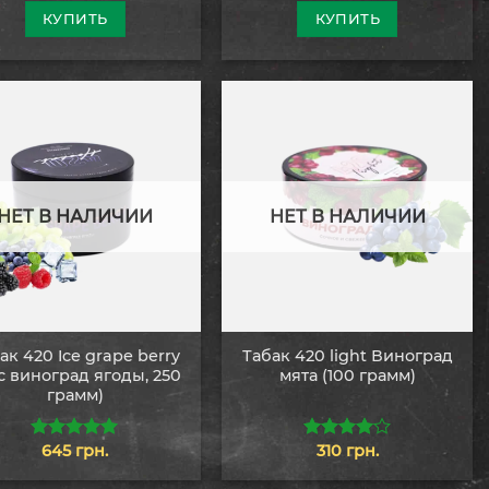
5
5
КУПИТЬ
КУПИТЬ
НЕТ В НАЛИЧИИ
НЕТ В НАЛИЧИИ
ак 420 Ice grape berry
Табак 420 light Виноград
с виноград ягоды, 250
мята (100 грамм)
грамм)
645
грн.
310
грн.
5.00
из 5
4.00
из
5