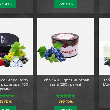
УПИТЬ
КУПИТЬ
Ice Grape Berry
Табак 420 light Виноград
Таб
град ягоды, 100
мята (250 грамм)
(Ай
грамм)
35
грн.
595
грн.
0
из 5
5.00
из 5