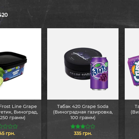
420
Frost Line Grape
Табак 420 Grape Soda
Т
гетик, Виноград,
(Виноградная газировка,
(Ви
 250 грамм)
100 грамм)
45
грн.
335
грн.
3.00
из 5