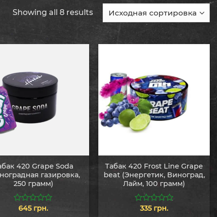
Showing all 8 results
абак 420 Grape Soda
Табак 420 Frost Line Grape
ноградная газировка,
beat (Энергетик, Виноград,
250 грамм)
Лайм, 100 грамм)
645
грн.
335
грн.
0
0
из
из