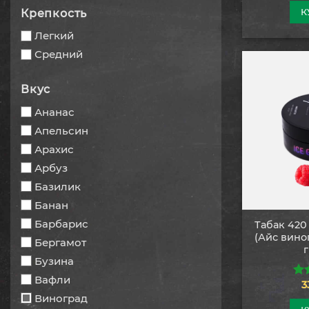
5
К
Крепкость
Легкий
Средний
Вкус
Ананас
Апельсин
Арахис
Арбуз
Базилик
Банан
Барбарис
Табак 420 
(Айс вино
Бергамот
Бузина
Вафли
3
5.0
Виноград