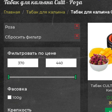
Табак для кальяна Cultt - Роза
Главная
/
Табак для кальяна
/
Табак для кальяна C
x
Роза
x
Сбросить фильтр
Фильтровать по цене
Табак CULT
Фасовка
Кис
100g
3
0
из
Крепкость
5
К