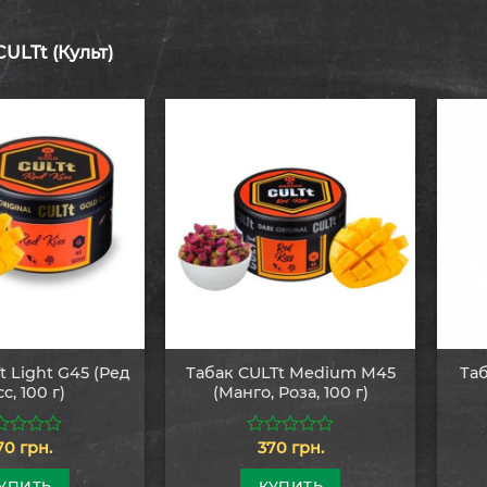
ULTt (Культ)
t Light G45 (Ред
Табак CULTt Medium M45
Таб
с, 100 г)
(Манго, Роза, 100 г)
70
грн.
370
грн.
0
из
5
УПИТЬ
КУПИТЬ