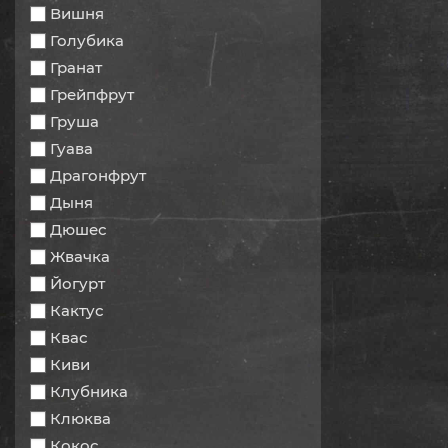
Вишня
Голубика
Гранат
Грейпфрут
Груша
Гуава
Драгонфрут
Дыня
Дюшес
Жвачка
Йогурт
Кактус
Квас
Киви
Клубника
Клюква
Кокос