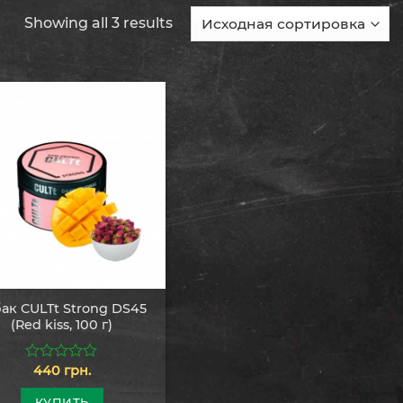
Showing all 3 results
ак CULTt Strong DS45
(Red kiss, 100 г)
440
грн.
0
из
5
КУПИТЬ