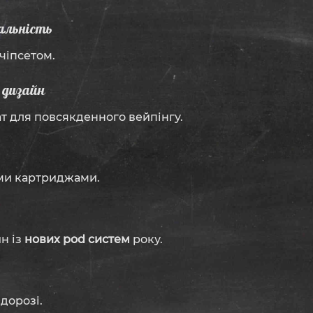
нальність
чіпсетом.
й дизайн
т для повсякденного вейпінгу.
ими картриджами.
н із
нових pod систем
року.
 дорозі.