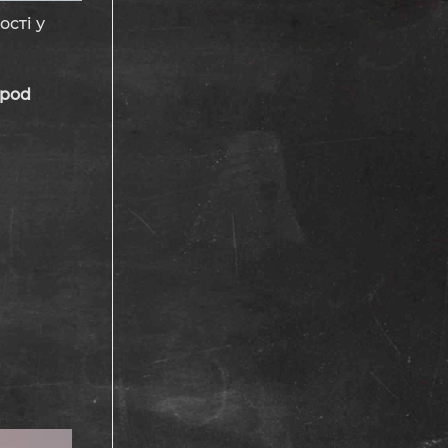
сті у
 pod