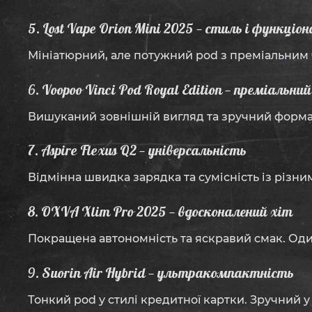
5. Lost Vape Orion Mini 2025 — стиль і функціо
Мініатюрний, але потужний pod з преміальним 
6. Voopoo Vinci Pod Royal Edition — преміальни
Вишуканий зовнішній вигляд та зручний форма
7. Aspire Flexus Q2 — універсальність
Відмінна швидка зарядка та сумісність із різн
8. OXVA Xlim Pro 2025 — вдосконалений хіт
Покращена автономність та яскравий смак. Оди
9. Suorin Air Hybrid — ультракомпактність
Тонкий pod у стилі кредитної картки. Зручний у