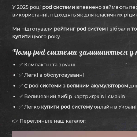
У 2025 році
pod системи
впевнено займають перш
використанні, підходять як для класичних рідин
Ми підготували
рейтинг pod систем
і зібрали
то
купити
цього року.
Чому pod системи залишаються у 
✅ Компактні та зручні
✅ Легкі в обслуговуванні
✅ Є
pod системи з великим акумулятором
для
✅ Величезний вибір картриджів і смаків
✅ Легко
купити pod систему
онлайн в Україні
👉 Перегляньте наш каталог: