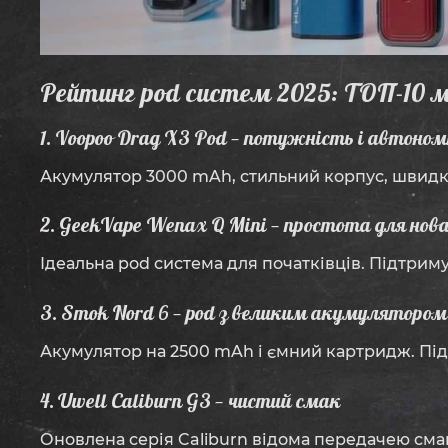
Рейтинг pod систем 2025: ТОП-10 
1. Voopoo Drag X3 Pod — потужність і автоно
Акумулятор 3000 mAh, стильний корпус, швидка
2. GeekVape Wenax Q Mini — простота для нов
Ідеальна pod система для початківців. Підтрим
3. Smok Nord 6 — pod з великим акумулятором
Акумулятор на 2500 mAh і ємний картридж. Під
4. Uwell Caliburn G3 — чистий смак
Оновлена серія Caliburn відома передачею смак