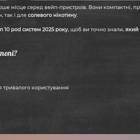
е місце серед вейп-пристроїв. Вони компактні, про
, так і для
солевого нікотину
.
п 10 pod систем 2025 року
, щоб ви точно знали,
який
топі?
 тривалого користування