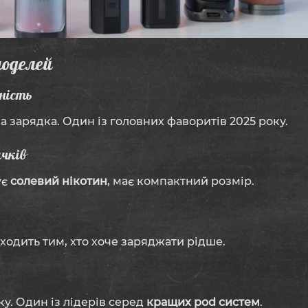
моделей
мність
 зарядка. Один із головних фаворитів 2025 року.
ачків
ує
солевий нікотин
, має компактний розмір.
ходить тим, хто хоче заряджати рідше.
у. Один із лідерів серед
кращих pod систем
.