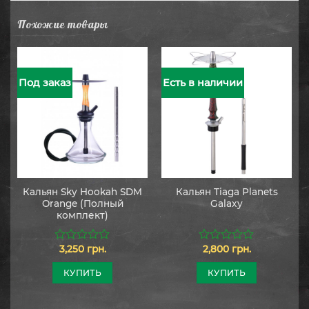
Похожие товары
Под заказ
Есть в наличии
Кальян Sky Hookah SDM
Кальян Tiaga Planets
Orange (Полный
Galaxy
комплект)
3,250
грн.
2,800
грн.
0
0
из
из
5
5
КУПИТЬ
КУПИТЬ