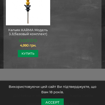
Кальян KARMA Модель
3.3(базовый комплект)
4,990
грн.
0
из
5
КУПИТЬ
Використовуючи цей сайт Ви підтверджуєте, що
О Нас
Отзывы
Контакты
Кэшбэк
Вам 18 років.
Доставка и оплата
Блог
Карта Сайта
ACCEPT
Copyright 2026 ©
Smoky Shop