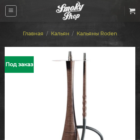
Skip
to
content
Главная
/
Кальян
/
Кальяны Roden
Под заказ