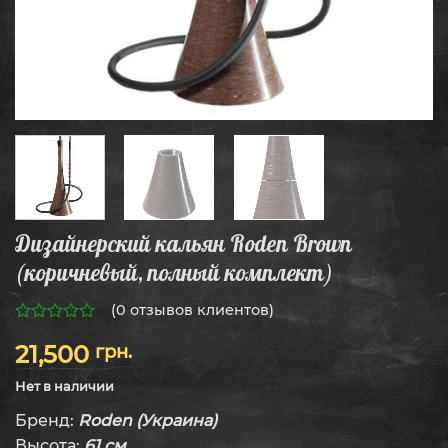
Дизайнерский кальян Roden Brown
(коричневый, полный комплект)
(
0
отзывов клиентов)
0
21,500
грн.
из
5
Нет в наличии
Бренд:
Roden
(Украина)
Высота:
61 см