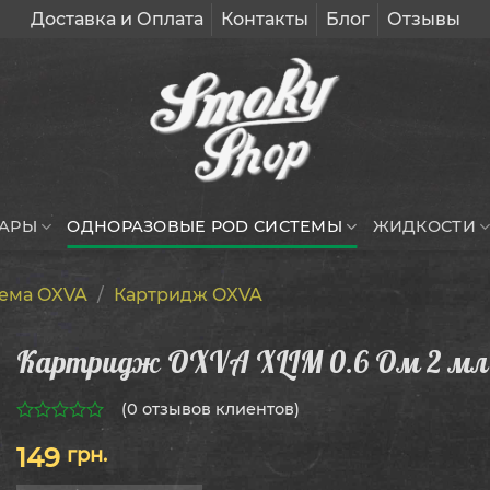
Доставка и Оплата
Контакты
Блог
Отзывы
УАРЫ
ОДНОРАЗОВЫЕ POD СИСТЕМЫ
ЖИДКОСТИ
ема OXVA
/
Картридж OXVA
Картридж OXVA XLIM 0.6 Ом 2 мл
(
0
отзывов клиентов)
0
149
грн.
из
5