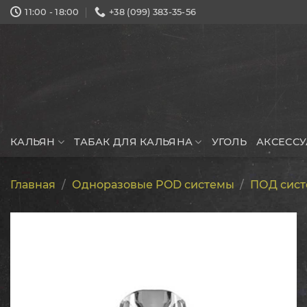
Skip
11:00 - 18:00
+38 (099) 383-35-56
to
content
КАЛЬЯН
ТАБАК ДЛЯ КАЛЬЯНА
УГОЛЬ
АКСЕСС
Главная
/
Одноразовые POD системы
/
ПОД сист