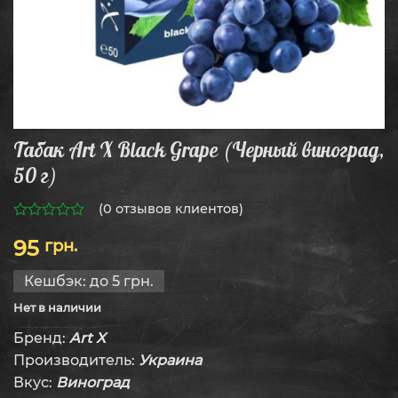
Табак Art X Black Grape (Черный виноград,
50 г)
(
0
отзывов клиентов)
0
95
грн.
из
5
Кешбэк:
до 5 грн.
Нет в наличии
Бренд:
Art X
Производитель:
Украина
Вкус:
Виноград