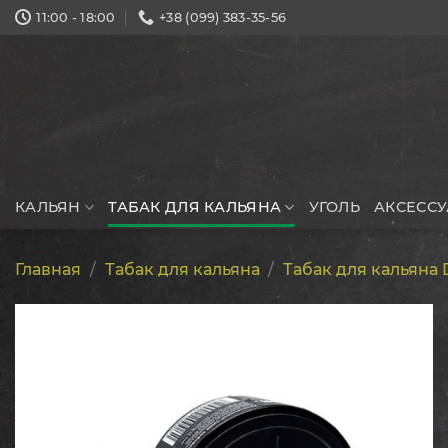
Skip
11:00 - 18:00
+38 (099) 383-35-56
to
content
КАЛЬЯН
ТАБАК ДЛЯ КАЛЬЯНА
УГОЛЬ
АКСЕСС
Главная
/
Табак для кальяна
/
Табак для кальяна 