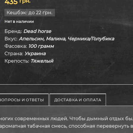
435
грн.
из
5
Кешбэк:
до 22 грн.
Нет в наличии
Бренд:
Dead horse
Вкус:
Апельсин, Малина, Черника/Голубика
Фасовка:
100 грамм
Страна:
Украина
Крепость:
Тяжелый
ВОПРОСЫ И ОТВЕТЫ
ДОСТАВКА И ОПЛАТА
ногих современных людей. Чтобы дымный отдых бы
то ароматная табачная смесь, способная перевернут