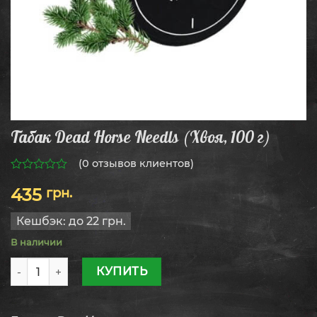
Табак Dead Horse Needls (Хвоя, 100 г)
(
0
отзывов клиентов)
0
435
грн.
из
5
Кешбэк:
до 22 грн.
В наличии
Количество товара Табак Dead Horse Needls (Хвоя, 100 г)
КУПИТЬ