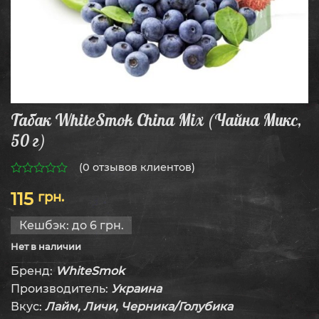
Табак WhiteSmok China Mix (Чайна Микс,
50 г)
(
0
отзывов клиентов)
0
115
грн.
из
5
Кешбэк:
до 6 грн.
Нет в наличии
Бренд:
WhiteSmok
Производитель:
Украина
Вкус:
Лайм, Личи, Черника/Голубика