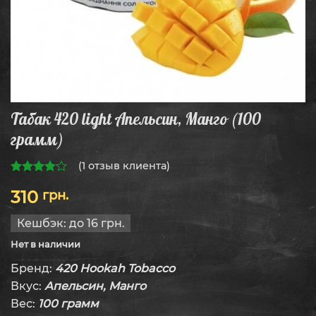
Табак 420 light Апельсин, Манго (100
грамм)
(
1
отзыв клиента)
4.00
из
310
грн.
5
Кешбэк:
до 16 грн.
Нет в наличии
Бренд:
420 Hookah Tobacco
Вкус:
Апельсин, Манго
Вес:
100 грамм