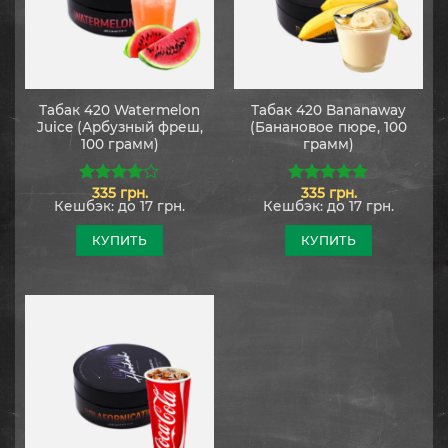
Табак 420 Watermelon
Табак 420 Bananaway
Juice (Арбузный фреш,
(Банановое пюре, 100
100 грамм)
грамм)
335
грн.
335
грн.
4.00
из
5.00
из 5
Кешбэк:
до 17 грн.
Кешбэк:
до 17 грн.
5
КУПИТЬ
КУПИТЬ