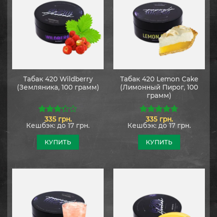
Табак 420 Wildberry
Табак 420 Lemon Cake
(Земляника, 100 грамм)
(Лимонный Пирог, 100
грамм)
335
грн.
335
грн.
3.25
из
4.67
из 5
Кешбэк:
до 17 грн.
Кешбэк:
до 17 грн.
5
КУПИТЬ
КУПИТЬ