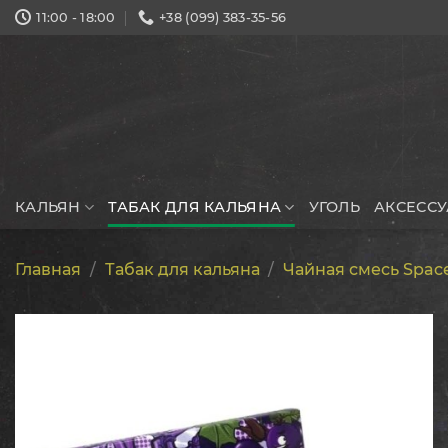
Skip
11:00 - 18:00
+38 (099) 383-35-56
to
content
КАЛЬЯН
ТАБАК ДЛЯ КАЛЬЯНА
УГОЛЬ
АКСЕСС
Главная
/
Табак для кальяна
/
Чайная смесь Spac