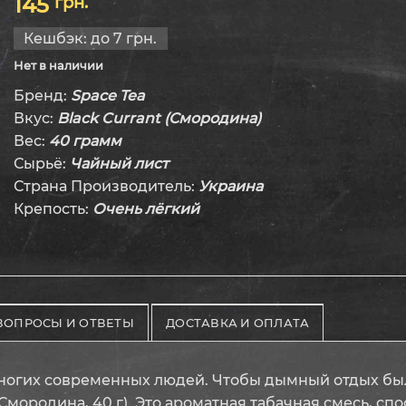
145
грн.
из
5
Кешбэк:
до 7 грн.
Нет в наличии
Бренд:
Space Tea
Вкус:
Black Currant (Смородина)
Вес:
40 грамм
Сырьё:
Чайный лист
Страна Производитель:
Украина
Крепость:
Очень лёгкий
ВОПРОСЫ И ОТВЕТЫ
ДОСТАВКА И ОПЛАТА
многих современных людей. Чтобы дымный отдых бы
(Смородина, 40 г). Это ароматная табачная смесь, с