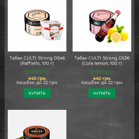
Табак CULTt Strong DS46
Табак CULTt Strong DS36
(Raffiello, 100 г)
(Cola lemon, 100 г)
440
грн.
440
грн.
0
0
Кешбэк:
до 22 грн.
Кешбэк:
до 22 грн.
из
из
5
5
КУПИТЬ
КУПИТЬ