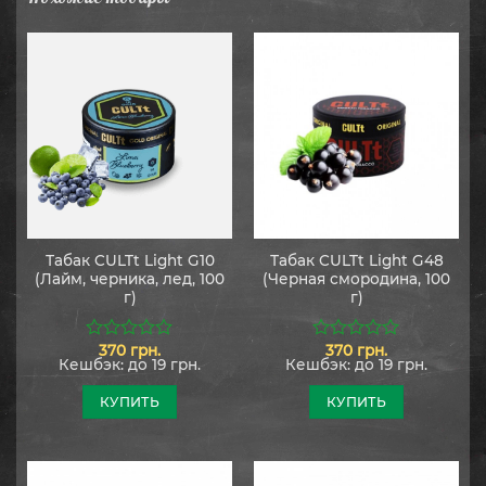
Табак CULTt Light G10
Табак CULTt Light G48
(Лайм, черника, лед, 100
(Черная смородина, 100
г)
г)
370
грн.
370
грн.
0
0
Кешбэк:
до 19 грн.
Кешбэк:
до 19 грн.
из
из
5
5
КУПИТЬ
КУПИТЬ