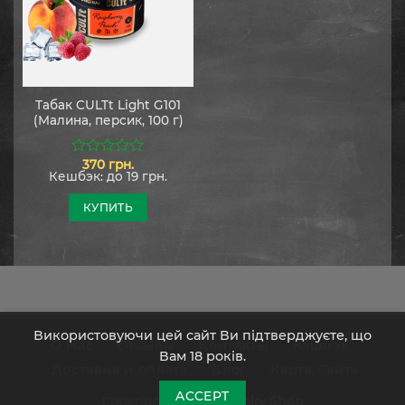
Табак CULTt Light G101
(Малина, персик, 100 г)
370
грн.
0
Кешбэк:
до 19 грн.
из
5
КУПИТЬ
Використовуючи цей сайт Ви підтверджуєте, що
О Нас
Отзывы
Контакты
Кэшбэк
Вам 18 років.
Доставка и оплата
Блог
Карта Сайта
ACCEPT
Copyright 2026 ©
Smoky Shop