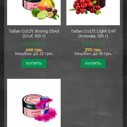
Табак CULTt Strong DS43
Табак CULTt Light G47
(Gruf, 100 г)
(Клюква, 100 г)
440
грн.
370
грн.
0
0
Кешбэк:
до 22 грн.
Кешбэк:
до 19 грн.
из
из
5
5
КУПИТЬ
КУПИТЬ