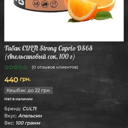
Табак CULTt Strong Caprio DS68
(Апельсиновый сок, 100 г)
(
0
отзывов клиентов)
0
440
грн.
из
5
Кешбэк:
до 22 грн.
Нет в наличии
Бренд:
CULTt
Вкус:
Апельсин
Вес:
100 грамм