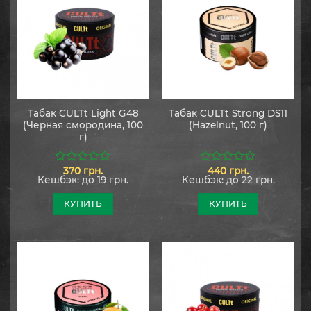
Табак CULTt Light G48
Табак CULTt Strong DS11
(Черная смородина, 100
(Hazelnut, 100 г)
г)
370
грн.
440
грн.
0
0
Кешбэк:
до 19 грн.
Кешбэк:
до 22 грн.
из
из
5
5
КУПИТЬ
КУПИТЬ