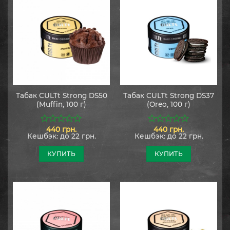
Табак CULTt Strong DS50
Табак CULTt Strong DS37
(Muffin, 100 г)
(Oreo, 100 г)
440
грн.
440
грн.
0
0
Кешбэк:
до 22 грн.
Кешбэк:
до 22 грн.
из
из
5
5
КУПИТЬ
КУПИТЬ