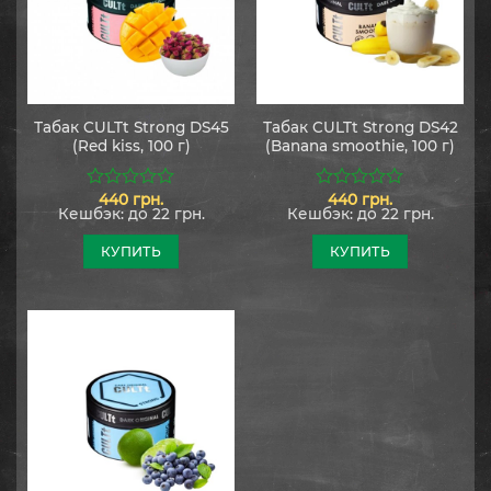
Табак CULTt Strong DS45
Табак CULTt Strong DS42
(Red kiss, 100 г)
(Banana smoothie, 100 г)
440
грн.
440
грн.
0
0
Кешбэк:
до 22 грн.
Кешбэк:
до 22 грн.
из
из
5
5
КУПИТЬ
КУПИТЬ