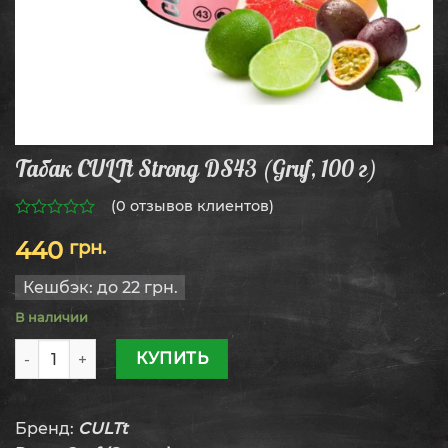
Табак CULTt Strong DS43 (Gruf, 100 г)
(
0
отзывов клиентов)
0
440
грн.
из
5
Кешбэк:
до 22 грн.
В наличии
Количество товара Табак CULTt Strong DS43 (Gruf, 100 г)
КУПИТЬ
Бренд:
CULTt