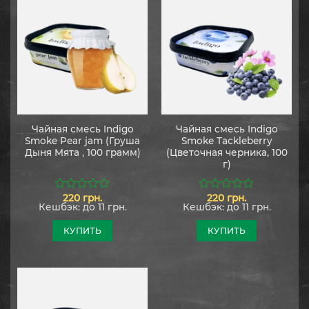
Чайная смесь Indigo
Чайная смесь Indigo
Smoke Pear jam (Груша
Smoke Tackleberry
Дыня Мята , 100 грамм)
(Цветочная черника, 100
г)
220
грн.
220
грн.
0
0
Кешбэк:
до 11 грн.
Кешбэк:
до 11 грн.
из
из
5
5
КУПИТЬ
КУПИТЬ