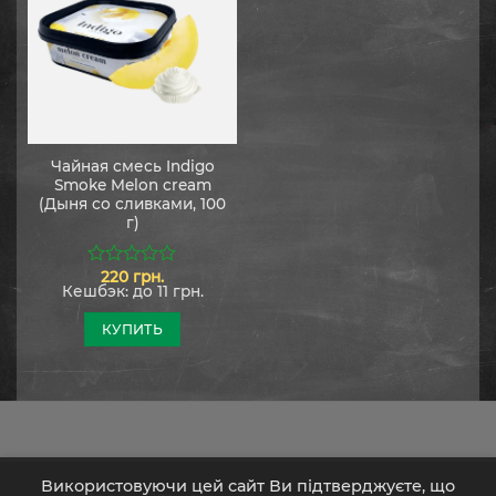
Чайная смесь Indigo
Smoke Melon cream
(Дыня со сливками, 100
г)
220
грн.
0
Кешбэк:
до 11 грн.
из
5
КУПИТЬ
Використовуючи цей сайт Ви підтверджуєте, що