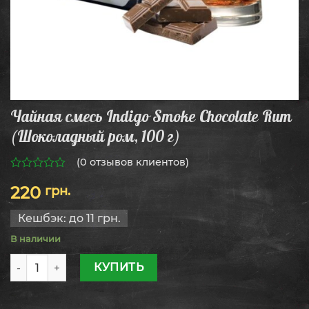
Чайная смесь Indigo Smoke Chocolate Rum
(Шоколадный ром, 100 г)
(
0
отзывов клиентов)
0
220
грн.
из
5
Кешбэк:
до 11 грн.
В наличии
Количество товара Чайная смесь Indigo Smoke Chocolat
КУПИТЬ