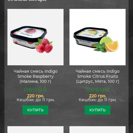
Чайная смесь Indigo
Чайная смесь Indigo
Smoke Raspberry
Smoke Citrus Fruits
(Малина, 100 г)
(Цитрус, Мята, 100 г)
220
грн.
220
грн.
0
0
Кешбэк:
до 11 грн.
Кешбэк:
до 11 грн.
из
из
5
5
КУПИТЬ
КУПИТЬ