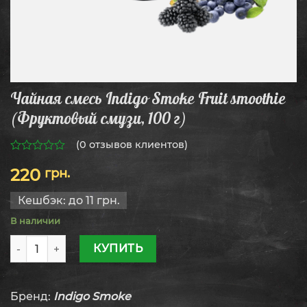
Чайная смесь Indigo Smoke Fruit smoothie
(Фруктовый смузи, 100 г)
(
0
отзывов клиентов)
0
220
грн.
из
5
Кешбэк:
до 11 грн.
В наличии
Количество товара Чайная смесь Indigo Smoke Fruit smoo
КУПИТЬ
Бренд:
Indigo Smoke