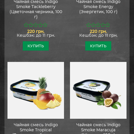
Чайная смесь Indigo
Чайная смесь Indigo
Smoke Tackleberry
Smoke Energy
(Цветочная черника, 100
(Энергетик, 100 г)
г)
220
грн.
220
грн.
0
0
Кешбэк:
до 11 грн.
Кешбэк:
до 11 грн.
из
из
5
5
КУПИТЬ
КУПИТЬ
Чайная смесь Indigo
Чайная смесь Indigo
Smoke Tropical
Smoke Maracuja