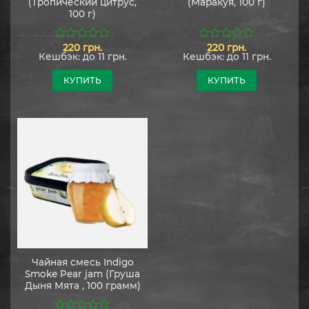
(Тропический цитрус,
(Маракуя, 100 г)
100 г)
220
грн.
220
грн.
0
0
Кешбэк:
до 11 грн.
Кешбэк:
до 11 грн.
из
из
5
5
КУПИТЬ
КУПИТЬ
Чайная смесь Indigo
Smoke Pear jam (Груша
Дыня Мята , 100 грамм)