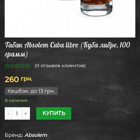
Табак Absolem Cuba libre (Куба либре, 100
грамм)
(
0
отзывов клиентов)
0
260
грн.
из
5
Кешбэк:
до 13 грн.
В наличии
Количество товара Табак Absolem Cuba libre (Куба либре
КУПИТЬ
Бренд:
Absolem