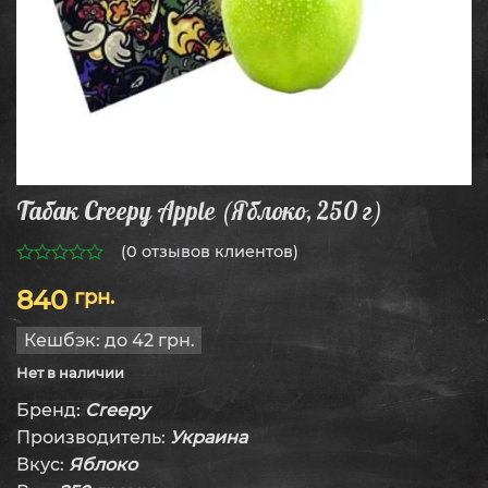
Табак Creepy Apple (Яблоко, 250 г)
(
0
отзывов клиентов)
0
840
грн.
из
5
Кешбэк:
до 42 грн.
Нет в наличии
Бренд:
Creepy
Производитель:
Украина
Вкус:
Яблоко