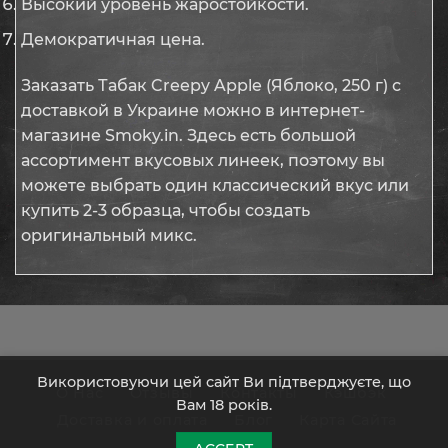
Высокий уровень жаростойкости.
Демократичная цена.
Заказать Табак Creepy Apple (Яблоко, 250 г) с
доставкой в Украине можно в интернет-
магазине Smoky.in. Здесь есть большой
ассортимент вкусовых линеек, поэтому вы
можете выбрать один классический вкус или
купить 2-3 образца, чтобы создать
оригинальный микс.
Використовуючи цей сайт Ви підтверджуєте, що
О Нас
Отзывы
Контакты
Кэшбэк
Вам 18 років.
Доставка и оплата
Блог
Карта Сайта