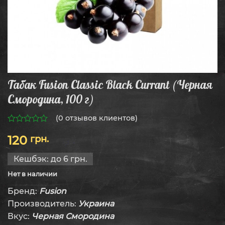
Табак Fusion Classic Black Currant (Черная
Смородина, 100 г)
(
0
отзывов клиентов)
0
120
грн.
из
5
Кешбэк:
до 6 грн.
Нет в наличии
Бренд:
Fusion
Производитель:
Украина
Вкус:
Черная Смородина