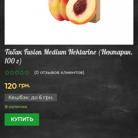
Табак Fusion Medium Nektarine (Нектарин,
100 г)
(
0
отзывов клиентов)
0
120
грн.
из
5
Кешбэк:
до 6 грн.
В наличии
КУПИТЬ