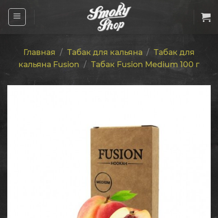
Skip
to
content
Главная
/
Табак для кальяна
/
Табак для
кальяна Fusion
/
Табак Fusion Medium 100 г