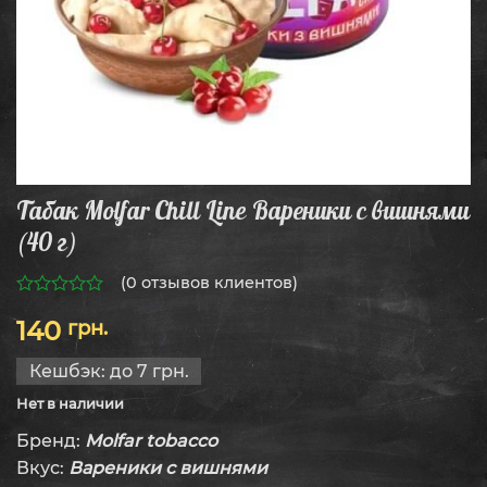
Табак Molfar Chill Line Вареники с вишнями
(40 г)
(
0
отзывов клиентов)
0
140
грн.
из
5
Кешбэк:
до 7 грн.
Нет в наличии
Бренд:
Molfar tobacco
Вкус:
Вареники с вишнями