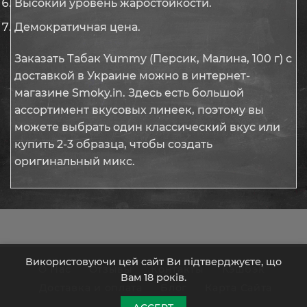
Высокий уровень жаростойкости.
Демократичная цена.
Заказать Табак Yummy (Персик, Малина, 100 г) с
доставкой в Украине можно в интернет-
магазине Smoky.in. Здесь есть большой
ассортимент вкусовых линеек, поэтому вы
можете выбрать один классический вкус или
купить 2-3 образца, чтобы создать
оригинальный микс.
Використовуючи цей сайт Ви підтверджуєте, що
О Нас
Отзывы
Контакты
Кэшбэк
Вам 18 років.
Доставка и оплата
Блог
Карта Сайта