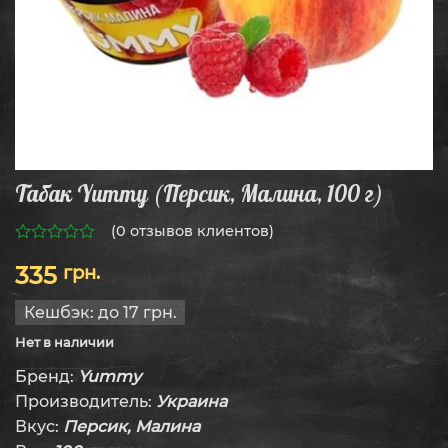
Табак Yummy (Персик, Малина, 100 г)
(
0
отзывов клиентов)
0
335
грн.
из
5
Кешбэк:
до 17 грн.
Нет в наличии
Бренд:
Yummy
Производитель:
Украина
Вкус:
Персик, Малина