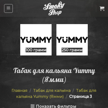
Skip
to
content
100 грамм
250 грамм
Табак для кальяна Yummy
(Ямми)
Главная
/
Табак для кальяна
/
Табак для
кальяна Yummy (Ямми)
/
Страница 3
Показать фильтры