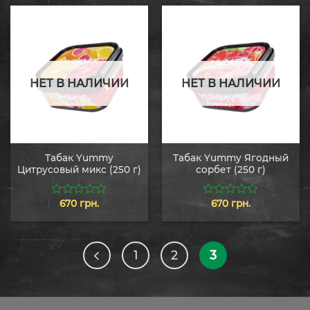
НЕТ В НАЛИЧИИ
НЕТ В НАЛИЧИИ
Табак Yummy
Табак Yummy Ягодный
Цитрусовый микс (250 г)
сорбет (250 г)
670
грн.
670
грн.
0
0
из
из
5
5
1
2
3