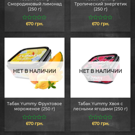
Смородиновый лимонад
Тропический энергетик
(250 г)
(250 г)
670
грн.
670
грн.
0
0
из
из
5
5
НЕТ В НАЛИЧИИ
НЕТ В НАЛИЧИИ
Табак Yummy Фруктовое
Табак Yummy Хвоя с
мороженое (250 г)
лесными ягодами (250 г)
670
грн.
670
грн.
0
0
из
из
5
5