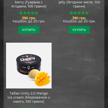
berry (Гуарана с
jelly (Ягодное желе, 100
ягодами, 100 грамм)
грамм)
390
грн.
390
грн.
5.00
из 5
5.00
из 5
Кешбэк:
до 20 грн.
Кешбэк:
до 20 грн.
КУПИТЬ
КУПИТЬ
Табак Unity 2.0 Mango
ice cream (Мороженое с
манго, 100 грамм)