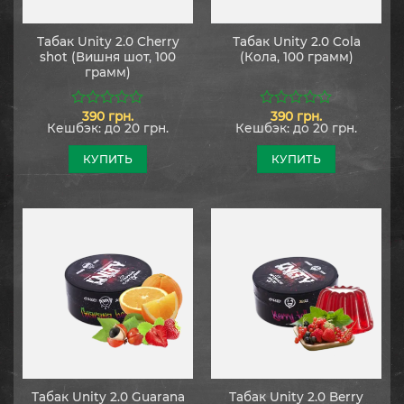
Табак Unity 2.0 Cherry
Табак Unity 2.0 Cola
shot (Вишня шот, 100
(Кола, 100 грамм)
грамм)
390
грн.
390
грн.
0
0
Кешбэк:
до 20 грн.
Кешбэк:
до 20 грн.
из
из
5
5
КУПИТЬ
КУПИТЬ
Табак Unity 2.0 Guarana
Табак Unity 2.0 Berry