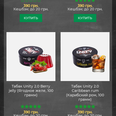
390
грн.
390
грн.
0
5.00
из 5
Кешбэк:
до 20 грн.
Кешбэк:
до 20 грн.
из
5
КУПИТЬ
КУПИТЬ
Табак Unity 2.0 Berry
Табак Unity 2.0
jelly (Ягодное желе, 100
Caribbean rum
грамм)
(Карибский ром, 100
грамм)
390
грн.
390
грн.
5.00
из 5
5.00
из 5
Кешбэк:
до 20 грн.
Кешбэк:
до 20 грн.