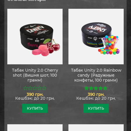
Табак Unity 2.0 Cherry
Табак Unity 2.0 Rainbow
shot (Вишня шот, 100
candy (Радужные
грамм)
конфеты, 100 грамм)
390
грн.
390
грн.
0
5.00
из 5
Кешбэк:
до 20 грн.
Кешбэк:
до 20 грн.
из
5
КУПИТЬ
КУПИТЬ