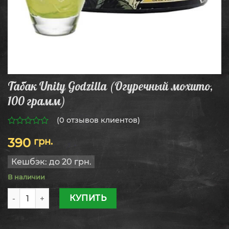
Табак Unity Godzilla (Огуречный мохито,
100 грамм)
(
0
отзывов клиентов)
0
390
грн.
из
5
Кешбэк:
до 20 грн.
В наличии
Количество товара Табак Unity Godzilla (Огуречный мохи
КУПИТЬ