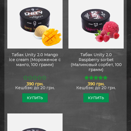
Табак Unity 2.0 Mango
Табак Unity 2.0
ice cream (Мороженое с
Raspberry sorbet
манго, 100 грамм)
(Малиновый сорбет, 100
грамм)
390
грн.
390
грн.
0
5.00
из 5
Кешбэк:
до 20 грн.
Кешбэк:
до 20 грн.
из
5
КУПИТЬ
КУПИТЬ