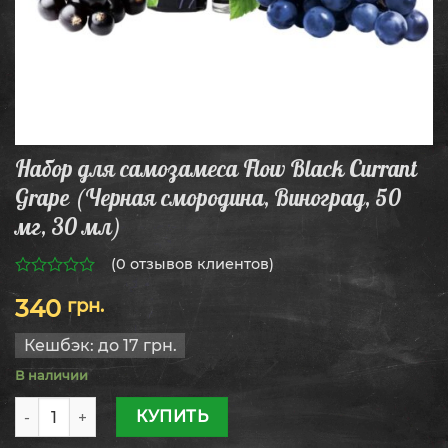
Набор для самозамеса Flow Black Currant
Grape (Черная смородина, Виноград, 50
мг, 30 мл)
(
0
отзывов клиентов)
0
340
грн.
из
5
Кешбэк:
до 17 грн.
В наличии
Количество товара Набор для самозамеса Flow Black Cur
КУПИТЬ