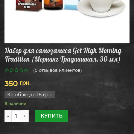
Набор для самозамеса Get High Morning
Tradition (Морнинг Традишинал, 30 мл)
(
0
отзывов клиентов)
0
350
грн.
из
5
Кешбэк:
до 18 грн.
В наличии
Количество товара Набор для самозамеса Get High Morn
КУПИТЬ