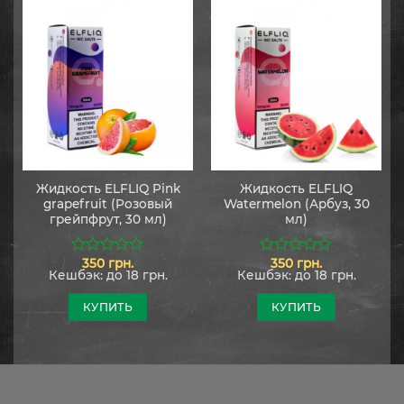
Жидкость ELFLIQ Pink
Жидкость ELFLIQ
grapefruit (Розовый
Watermelon (Арбуз, 30
грейпфрут, 30 мл)
мл)
350
грн.
350
грн.
0
0
Кешбэк:
до 18 грн.
Кешбэк:
до 18 грн.
из
из
5
5
КУПИТЬ
КУПИТЬ