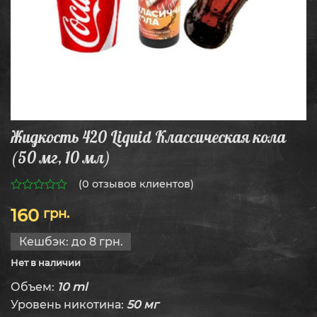
Жидкость 420 Liquid Классическая кола
(50 мг, 10 мл)
(
0
отзывов клиентов)
0
160
грн.
из
5
Кешбэк:
до 8 грн.
Нет в наличии
Объем:
10 ml
Уровень никотина:
50 мг