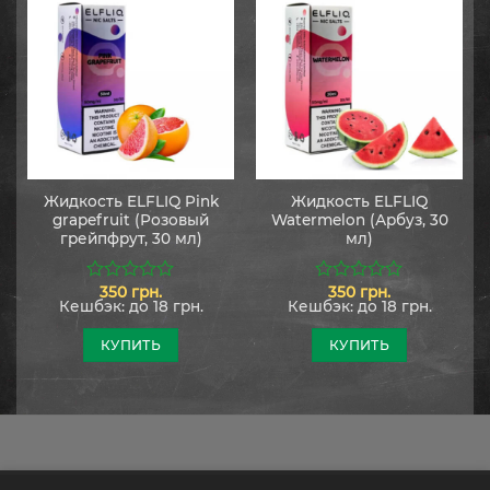
Жидкость ELFLIQ Pink
Жидкость ELFLIQ
grapefruit (Розовый
Watermelon (Арбуз, 30
грейпфрут, 30 мл)
мл)
350
грн.
350
грн.
0
0
Кешбэк:
до 18 грн.
Кешбэк:
до 18 грн.
из
из
5
5
КУПИТЬ
КУПИТЬ