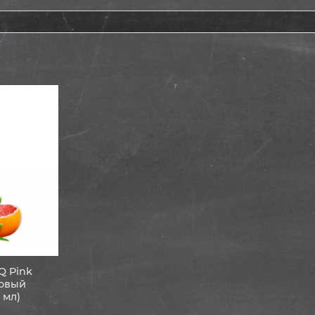
Q Pink
зовый
 мл)