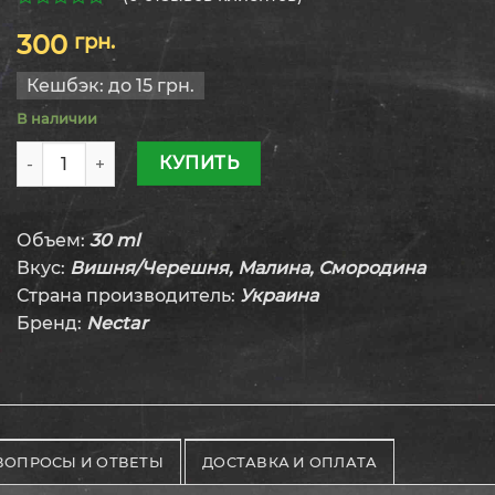
0
300
грн.
из
5
Кешбэк:
до 15 грн.
В наличии
Количество товара Жидкость Nectar Cherry black currant
КУПИТЬ
Объем:
30 ml
Вкус:
Вишня/Черешня, Малина, Смородина
Страна производитель:
Украина
Бренд:
Nectar
ВОПРОСЫ И ОТВЕТЫ
ДОСТАВКА И ОПЛАТА