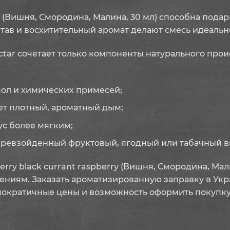
rry (Вишня, Смородина, Малина, 30 мл) способна по
став и восхитительный аромат делают смесь идеаль
ctar сочетает только компоненты натурального про
ол и химических примесей;
ет плотный, ароматный дым;
ус более мягким;
ревзойденный фруктовый, ягодный или табачный в
rry black currant raspberry (Вишня, Смородина, Ма
ениям. Заказать ароматизированную заправку в Ук
мократичные цены и возможность оформить покупку