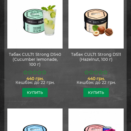
Табак CULTt Strong DS40
Табак CULTt Strong DS11
(Cucumber lemonade,
(Hazelnut, 100 г)
100 г)
440
грн.
440
грн.
0
0
Кешбэк:
до 22 грн.
Кешбэк:
до 22 грн.
из
из
5
5
КУПИТЬ
КУПИТЬ