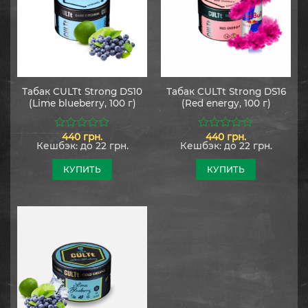
Табак CULTt Strong DS10
Табак CULTt Strong DS16
(Lime blueberry, 100 г)
(Red energy, 100 г)
440
грн.
440
грн.
0
0
Кешбэк:
до 22 грн.
Кешбэк:
до 22 грн.
из
из
5
5
КУПИТЬ
КУПИТЬ