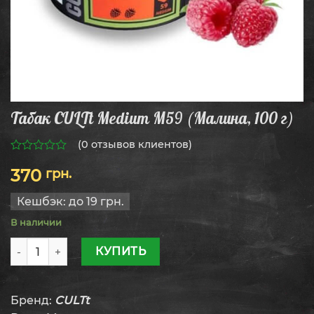
Табак CULTt Medium M59 (Малина, 100 г)
(
0
отзывов клиентов)
0
370
грн.
из
5
Кешбэк:
до 19 грн.
В наличии
Количество товара Табак CULTt Medium M59 (Малина, 100
КУПИТЬ
Бренд:
CULTt