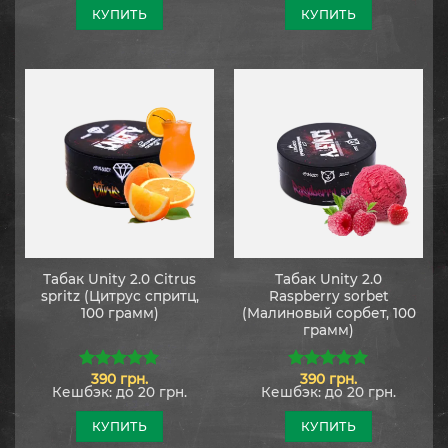
5
КУПИТЬ
КУПИТЬ
Табак Unity 2.0 Citrus
Табак Unity 2.0
spritz (Цитрус спритц,
Raspberry sorbet
100 грамм)
(Малиновый сорбет, 100
грамм)
390
грн.
390
грн.
5.00
из 5
5.00
из 5
Кешбэк:
до 20 грн.
Кешбэк:
до 20 грн.
КУПИТЬ
КУПИТЬ