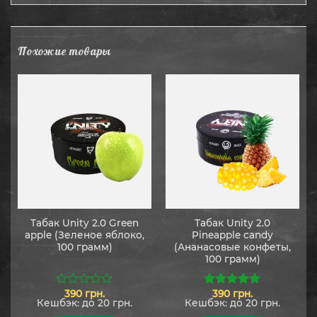
Похожие товары
Табак Unity 2.0 Green
Табак Unity 2.0
apple (Зеленое яблоко,
Pineapple candy
100 грамм)
(Ананасовые конфеты,
100 грамм)
390
грн.
390
грн.
0
5.00
из 5
Кешбэк:
до 20 грн.
Кешбэк:
до 20 грн.
из