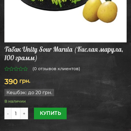
Табак Unity Sour Marula (Кислая марула,
100 грамм)
(
0
отзывов клиентов)
0
390
грн.
из
5
Кешбэк:
до 20 грн.
В наличии
Количество товара Табак Unity Sour Marula (Кислая мару
КУПИТЬ